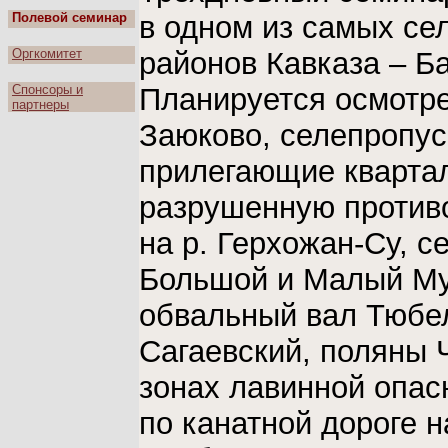
Полевой семинар
в одном из самых се
Оргкомитет
районов Кавказа – Б
Спонсоры и
Планируется осмотре
партнеры
Заюково, селепропус
прилегающие квартал
разрушенную против
на р. Герхожан-Су, с
Большой и Малый Му
обвальный вал Тюбел
Сагаевский, поляны Ч
зонах лавинной опас
по канатной дороге н