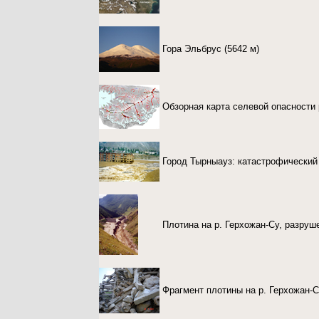
Гора Эльбрус (5642 м)
Обзорная карта селевой опасности
Город Тырныауз: катастрофический
Плотина на р. Герхожан-Су, разру
Фрагмент плотины на р. Герхожан-С