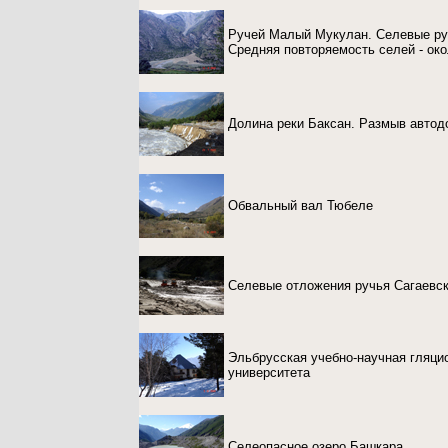
Ручей Малый Мукулан. Селевые рус
Средняя повторяемость селей - окол
Долина реки Баксан. Размыв автод
Обвальный вал Тюбеле
Селевые отложения ручья Сагаевс
Эльбрусская учебно-научная гляци
университета
Селеопасное озеро Башкара